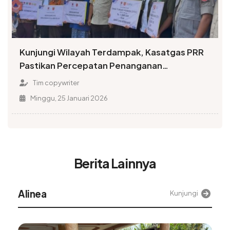
Kunjungi Wilayah Terdampak, Kasatgas PRR
Pastikan Percepatan Penanganan
Pascabencana di Sumatera
Tim copywriter
Minggu, 25 Januari 2026
Berita Lainnya
Alinea
Kunjungi