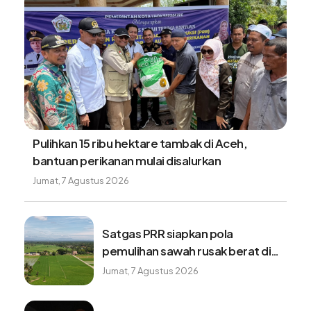
Pulihkan 15 ribu hektare tambak di Aceh,
bantuan perikanan mulai disalurkan
Jumat, 7 Agustus 2026
Satgas PRR siapkan pola
pemulihan sawah rusak berat di
wilayah terdampak bencana
Jumat, 7 Agustus 2026