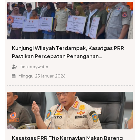
Kunjungi Wilayah Terdampak, Kasatgas PRR
Pastikan Percepatan Penanganan
Pascabencana di Sumatera
Tim copywriter
Minggu, 25 Januari 2026
Kasatgas PRR Tito Karnavian Makan Bareng