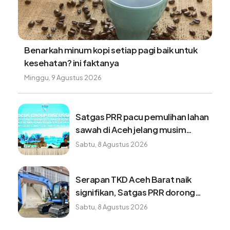
Benarkah minum kopi setiap pagi baik untuk
kesehatan? ini faktanya
Minggu, 9 Agustus 2026
Satgas PRR pacu pemulihan lahan
sawah di Aceh jelang musim
tanam baru
Sabtu, 8 Agustus 2026
Serapan TKD Aceh Barat naik
signifikan, Satgas PRR dorong
pemulihan bergerak lebih cepat
Sabtu, 8 Agustus 2026