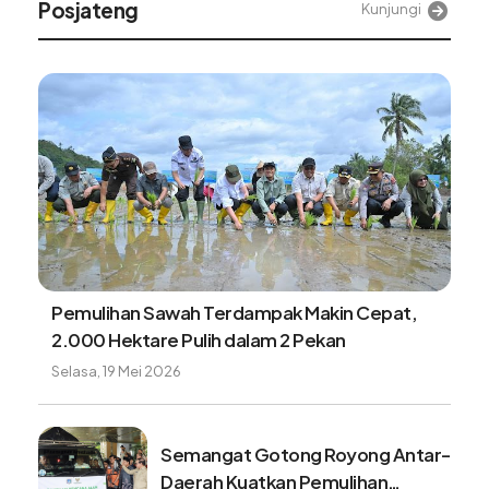
Alinea
Kunjungi
Dari tali baja ke jembatan perintis, akses aman
warga Desa Sikundo segera terwujud
Minggu, 9 Agustus 2026
Tangki BBM Hampir Kosong Bisa
Merusak Kendaran, Benarkah?