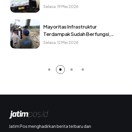
Minggu, 9 Agustus 2026
Benarkah minum kopi setiap pagi
baik untuk kesehatan? ini faktanya
Minggu, 9 Agustus 2026
Jatim Pos menghadirkan berita terbaru dan