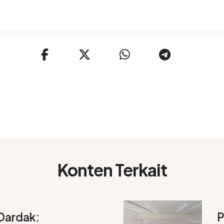
Konten Terkait
Dardak:
P