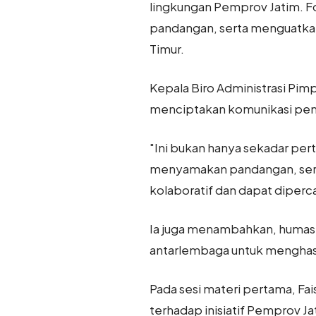
lingkungan Pemprov Jatim. F
pandangan, serta menguatkan
Timur.
Kepala Biro Administrasi Pi
menciptakan komunikasi peme
"Ini bukan hanya sekadar pe
menyamakan pandangan, sert
kolaboratif dan dapat diperca
Ia juga menambahkan, humas t
antarlembaga untuk menghasi
Pada sesi materi pertama, Fai
terhadap inisiatif Pemprov 