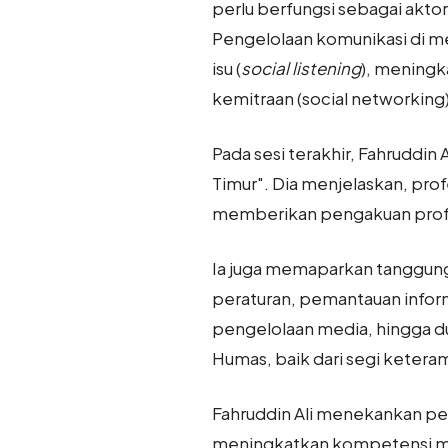
perlu berfungsi sebagai aktor
Pengelolaan komunikasi di 
isu (
social listening
), meningk
kemitraan (social networkin
Pada sesi terakhir, Fahrudd
Timur". Dia menjelaskan, pro
memberikan pengakuan profes
Ia juga memaparkan tanggung
peraturan, pemantauan inform
pengelolaan media, hingga du
Humas, baik dari segi keteram
Fahruddin Ali menekankan pe
meningkatkan kompetensi mela