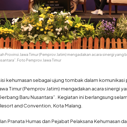
h Provinsi Jawa Timur (Pemprov Jatim) mengadakan acara sinergi yang 
usantara”. Foto Pemprov Jawa Timur
si kehumasan sebagai ujung tombak dalam komunikasi 
awa Timur (Pemprov Jatim) mengadakan acara sinergi yan
erbang Baru Nusantara”. Kegiatan ini berlangsung selama
s Resort and Convention, Kota Malang.
akilan Pranata Humas dan Pejabat Pelaksana Kehumasan d