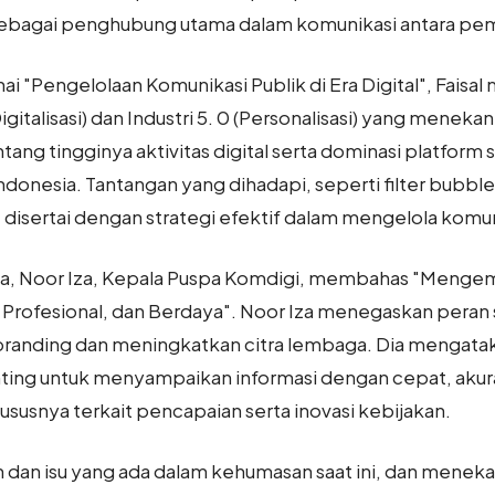
sebagai penghubung utama dalam komunikasi antara pem
 "Pengelolaan Komunikasi Publik di Era Digital", Fais
 (Digitalisasi) dan Industri 5. 0 (Personalisasi) yang mene
tang tingginya aktivitas digital serta dominasi platform
ndonesia. Tantangan yang dihadapi, seperti filter bubbl
las, disertai dengan strategi efektif dalam mengelola komu
edua, Noor Iza, Kepala Puspa Komdigi, membahas "Men
rofesional, dan Berdaya". Noor Iza menegaskan peran 
randing dan meningkatkan citra lembaga. Dia mengata
ing untuk menyampaikan informasi dengan cepat, akurat
ususnya terkait pencapaian serta inovasi kebijakan.
an dan isu yang ada dalam kehumasan saat ini, dan men