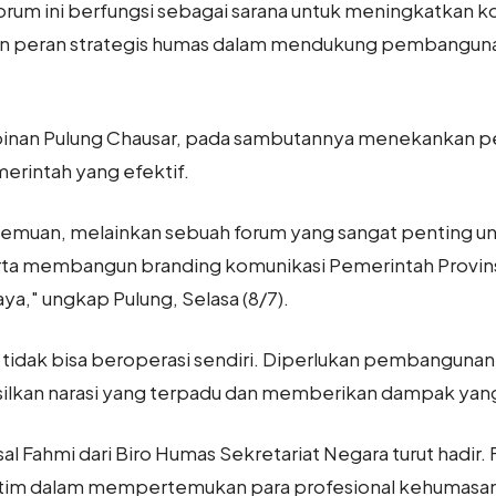
orum ini berfungsi sebagai sarana untuk meningkatkan 
 peran strategis humas dalam mendukung pembangunan 
mpinan Pulung Chausar, pada sambutannya menekankan p
rintah yang efektif.
rtemuan, melainkan sebuah forum yang sangat penting u
a membangun branding komunikasi Pemerintah Provinsi
ya," ungkap Pulung, Selasa (8/7).
idak bisa beroperasi sendiri. Diperlukan pembangunan j
lkan narasi yang terpadu dan memberikan dampak yang 
sal Fahmi dari Biro Humas Sekretariat Negara turut hadir.
Jatim dalam mempertemukan para profesional kehumasa