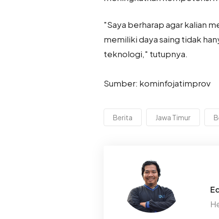
"Saya berharap agar kalian m
memiliki daya saing tidak ha
teknologi," tutupnya.
Sumber: kominfojatimprov
Berita
Jawa Timur
B
Ed
He