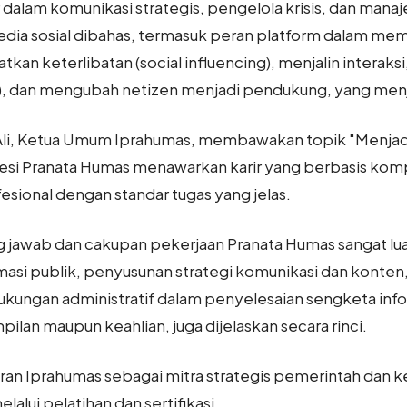
 dalam komunikasi strategis, pengelola krisis, dan mana
media sosial dibahas, termasuk peran platform dalam
atkan keterlibatan (social influencing), menjalin inter
g), dan mengubah netizen menjadi pendukung, yang menj
in Ali, Ketua Umum Iprahumas, membawakan topik "Menja
fesi Pranata Humas menawarkan karir yang berbasis komp
ional dengan standar tugas yang jelas.
 jawab dan cakupan pekerjaan Pranata Humas sangat lua
asi publik, penyusunan strategi komunikasi dan konten
kungan administratif dalam penyelesaian sengketa infor
pilan maupun keahlian, juga dijelaskan secara rinci.
ran Iprahumas sebagai mitra strategis pemerintah dan 
lui pelatihan dan sertifikasi.