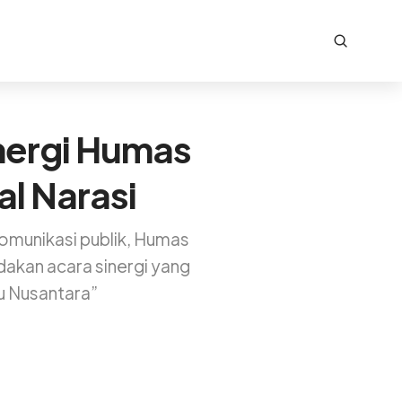
nergi Humas
l Narasi
omunikasi publik, Humas
akan acara sinergi yang
u Nusantara”