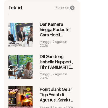
Tek.id
Kunjungi
Dari Kamera
hingga Radar, Ini
Cara Mobil
Modern
Minggu, 9 Agustus
Membantu Cegah
2026
Kecelakaan
DJI Gandeng
Isabelle Huppert,
Film FAMILIARITÉ
Direkam
Minggu, 9 Agustus
Sepenuhnya
2026
dengan Osmo
Pocket 4P
Point Blank Gelar
Tiga Event di
Agustus, Karakter
Didiskon hingga
Sabtu, 8 Agustus 2026