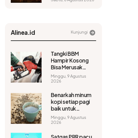
60 Persen
Alinea.id
Kunjungi
Tangki BBM
Hampir Kosong
Bisa Merusak
Kendaran,
Minggu, 9 Agustus
Benarkah?
2026
Benarkah minum
kopi setiap pagi
baik untuk
kesehatan? ini
Minggu, 9 Agustus
faktanya
2026
Satgas PRR pacu