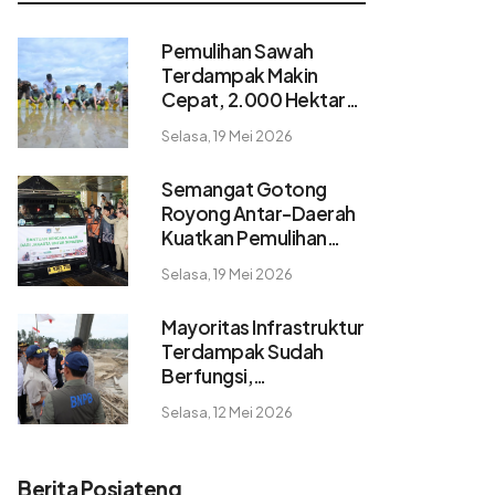
Pemulihan Sawah
Terdampak Makin
Cepat, 2.000 Hektare
Pulih dalam 2 Pekan
Selasa, 19 Mei 2026
Semangat Gotong
Royong Antar-Daerah
Kuatkan Pemulihan
Pascabencana
Selasa, 19 Mei 2026
Sumatera
Mayoritas Infrastruktur
Terdampak Sudah
Berfungsi,
Konektivitas dan
Selasa, 12 Mei 2026
Logistik Berangsur
Normal
Berita Posjateng