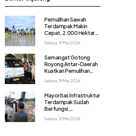
Pemulihan Sawah
Terdampak Makin
Cepat, 2.000 Hektare
Pulih dalam 2 Pekan
Selasa, 19 Mei 2026
Semangat Gotong
Royong Antar-Daerah
Kuatkan Pemulihan
Pascabencana
Selasa, 19 Mei 2026
Sumatera
Mayoritas Infrastruktur
Terdampak Sudah
Berfungsi,
Konektivitas dan
Selasa, 12 Mei 2026
Logistik Berangsur
Normal