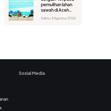
pemulihan lahan
sawah di Aceh
jelang musim
Sabtu, 8 Agustus 2026
tanam baru
Sosial Media
anan
a