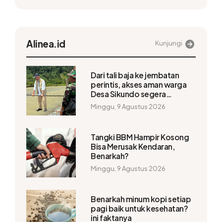
Alinea.id
Kunjungi
Dari tali baja ke jembatan
perintis, akses aman warga
Desa Sikundo segera
terwujud
Minggu, 9 Agustus 2026
Tangki BBM Hampir Kosong
Bisa Merusak Kendaran,
Benarkah?
Minggu, 9 Agustus 2026
Benarkah minum kopi setiap
pagi baik untuk kesehatan?
ini faktanya