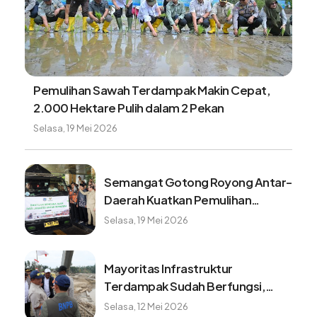
Pemulihan Sawah Terdampak Makin Cepat,
2.000 Hektare Pulih dalam 2 Pekan
Selasa, 19 Mei 2026
Semangat Gotong Royong Antar-
Daerah Kuatkan Pemulihan
Pascabencana Sumatera
Selasa, 19 Mei 2026
Mayoritas Infrastruktur
Terdampak Sudah Berfungsi,
Konektivitas dan Logistik
Selasa, 12 Mei 2026