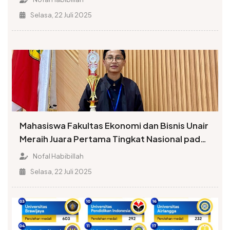
Selasa, 22 Juli 2025
Mahasiswa Fakultas Ekonomi dan Bisnis Unair
Meraih Juara Pertama Tingkat Nasional pada
Kompetisi Da’i
Nofal Habibillah
Selasa, 22 Juli 2025