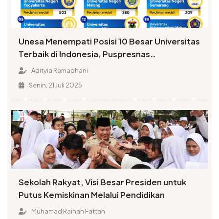
Unesa Menempati Posisi 10 Besar Universitas
Terbaik di Indonesia, Puspresnas
Menobatkan Peringkat 6
Adityia Ramadhani
Senin, 21 Juli 2025
Sekolah Rakyat, Visi Besar Presiden untuk
Putus Kemiskinan Melalui Pendidikan
Muhamad Raihan Fattah