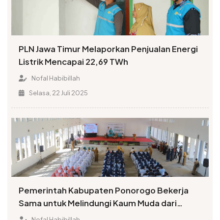
PLN Jawa Timur Melaporkan Penjualan Energi
Listrik Mencapai 22,69 TWh
Nofal Habibillah
Selasa, 22 Juli 2025
Pemerintah Kabupaten Ponorogo Bekerja
Sama untuk Melindungi Kaum Muda dari
Penyalahgunaan Narkoba
Nofal Habibillah