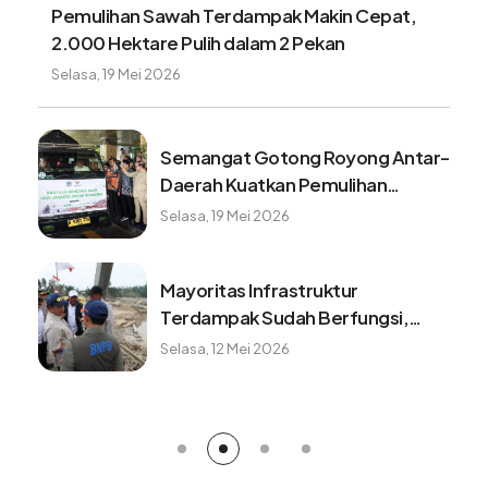
Pemulihan Sawah Terdampak Makin Cepat,
2.000 Hektare Pulih dalam 2 Pekan
Selasa, 19 Mei 2026
Semangat Gotong Royong Antar-
Daerah Kuatkan Pemulihan
Pascabencana Sumatera
Selasa, 19 Mei 2026
Mayoritas Infrastruktur
Terdampak Sudah Berfungsi,
Konektivitas dan Logistik
Selasa, 12 Mei 2026
Berangsur Normal