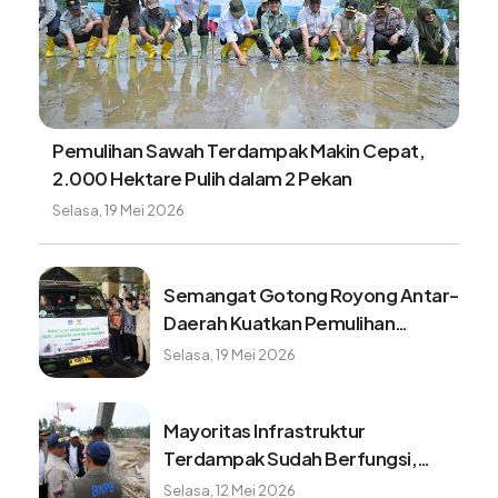
Pemulihan Sawah Terdampak Makin Cepat,
2.000 Hektare Pulih dalam 2 Pekan
Selasa, 19 Mei 2026
Semangat Gotong Royong Antar-
Daerah Kuatkan Pemulihan
Pascabencana Sumatera
Selasa, 19 Mei 2026
Mayoritas Infrastruktur
Terdampak Sudah Berfungsi,
Konektivitas dan Logistik
Selasa, 12 Mei 2026