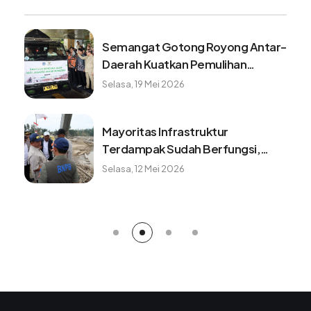
Semangat Gotong Royong Antar-
Daerah Kuatkan Pemulihan
Pascabencana Sumatera
Selasa, 19 Mei 2026
Mayoritas Infrastruktur
Terdampak Sudah Berfungsi,
Konektivitas dan Logistik
Selasa, 12 Mei 2026
Berangsur Normal