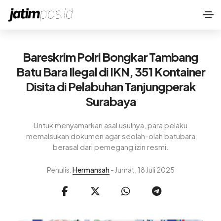
Bareskrim Polri Bongkar Tambang
Batu Bara Ilegal di IKN, 351 Kontainer
Disita di Pelabuhan Tanjungperak
Surabaya
Untuk menyamarkan asal usulnya, para pelaku
memalsukan dokumen agar seolah-olah batubara
berasal dari pemegang izin resmi.
Penulis:
Hermansah
- Jumat, 18 Juli 2025