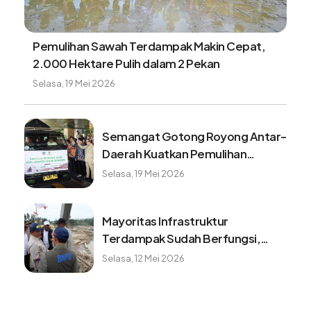
Pemulihan Sawah Terdampak Makin Cepat,
2.000 Hektare Pulih dalam 2 Pekan
Selasa, 19 Mei 2026
Semangat Gotong Royong Antar-
Daerah Kuatkan Pemulihan
Pascabencana Sumatera
Selasa, 19 Mei 2026
Mayoritas Infrastruktur
Terdampak Sudah Berfungsi,
Konektivitas dan Logistik
Selasa, 12 Mei 2026
Berangsur Normal