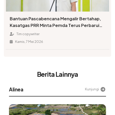
Bantuan Pascabencana Mengalir Bertahap,
Kasatgas PRR Minta Pemda Terus Perbarui
Data Penerima
Tim copywriter
Kamis, 7 Mei 2026
Berita Lainnya
Alinea
Kunjungi