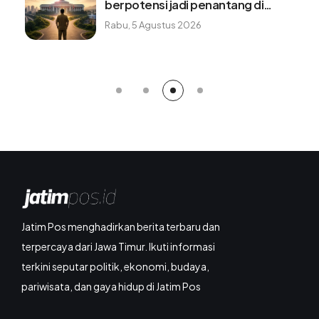
berpotensi jadi penantang di
Pilpres 2029?
Rabu, 5 Agustus 2026
Jatim Pos menghadirkan berita terbaru dan
terpercaya dari Jawa Timur. Ikuti informasi
terkini seputar politik, ekonomi, budaya,
pariwisata, dan gaya hidup di Jatim Pos