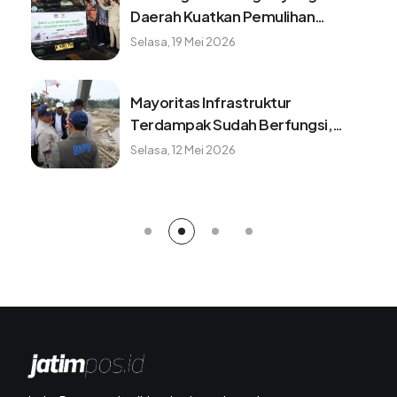
Merusak Kendaran, Benarkah?
Minggu, 9 Agustus 2026
Benarkah minum kopi setiap pagi
baik untuk kesehatan? ini faktanya
Minggu, 9 Agustus 2026