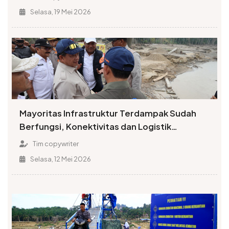
Selasa, 19 Mei 2026
Mayoritas Infrastruktur Terdampak Sudah
Berfungsi, Konektivitas dan Logistik
Berangsur Normal
Tim copywriter
Selasa, 12 Mei 2026