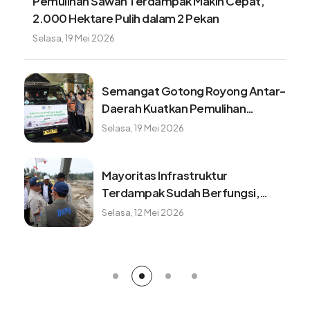
Pemulihan Sawah Terdampak Makin Cepat,
2.000 Hektare Pulih dalam 2 Pekan
Selasa, 19 Mei 2026
Semangat Gotong Royong Antar-
Daerah Kuatkan Pemulihan
Pascabencana Sumatera
Selasa, 19 Mei 2026
Mayoritas Infrastruktur
Terdampak Sudah Berfungsi,
Konektivitas dan Logistik
Selasa, 12 Mei 2026
Berangsur Normal