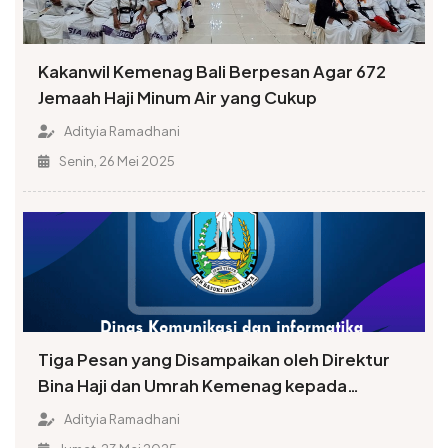
Kakanwil Kemenag Bali Berpesan Agar 672
Jemaah Haji Minum Air yang Cukup
Adityia Ramadhani
Senin, 26 Mei 2025
Tiga Pesan yang Disampaikan oleh Direktur
Bina Haji dan Umrah Kemenag kepada
Jemaah Embarkasi Surabaya
Adityia Ramadhani