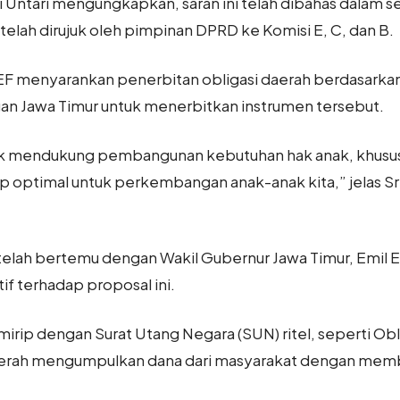
i Untari mengungkapkan, saran ini telah dibahas dalam 
telah dirujuk oleh pimpinan DPRD ke Komisi E, C, dan B.
EF menyarankan penerbitan obligasi daerah berdasarkan
n Jawa Timur untuk menerbitkan instrumen tersebut.
untuk mendukung pembangunan kebutuhan hak anak, khususn
p optimal untuk perkembangan anak-anak kita,” jelas Sri
telah bertemu dengan Wakil Gubernur Jawa Timur, Emil E
f terhadap proposal ini.
n mirip dengan Surat Utang Negara (SUN) ritel, seperti Ob
daerah mengumpulkan dana dari masyarakat dengan memb