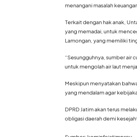
menangani masalah keuangan
Terkait dengan hak anak, Untar
yang memadai, untuk menceg
Lamongan, yang memiliki ting
“Sesungguhnya, sumber air cu
untuk mengolah air laut menjad
Meskipun menyatakan bahwa 
yang mendalam agar kebijaka
DPRD Jatim akan terus melak
obligasi daerah demi kesejah
Sumber: kominfojatimprov