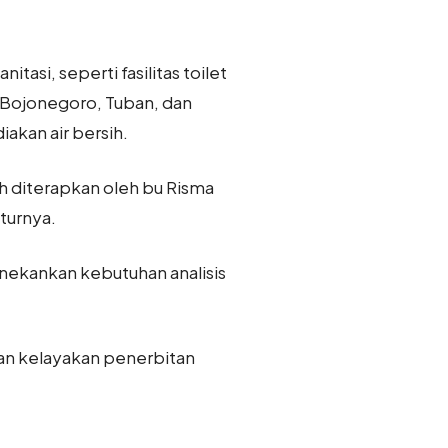
tasi, seperti fasilitas toilet
Bojonegoro, Tuban, dan
akan air bersih.
h diterapkan oleh bu Risma
uturnya.
ekankan kebutuhan analisis
an kelayakan penerbitan