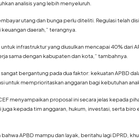
kan analisis yang lebih menyeluruh.
ar utang dan bunga perlu diteliti. Regulasi telah disia
keuangan daerah,” terangnya.
a untuk infrastruktur yang diusulkan mencapai 40% dari AP
kerja sama dengan kabupaten dan kota,” tambahnya.
ini sangat bergantung pada dua faktor: kekuatan APBD da
i untuk memprioritaskan anggaran bagi kebutuhan ana
EF menyampaikan proposal ini secara jelas kepada pihak
i juga kepada tim anggaran, hukum, investasi, serta bi
an bahwa APBD mampu dan layak, beritahu lagi DPRD, kh