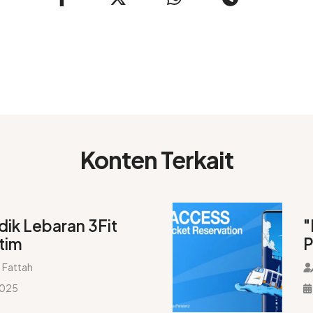
Konten Terkait
dik Lebaran 3Fit
"
tim
P
B
 Fattah
2025