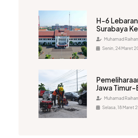
H-6 Lebara
Surabaya Ke
untuk Keam
Muhamad Raihan
Kenyamanan
Senin, 24 Maret 
Ketertiban 
Selama Libu
2025
Pemeliharaan
Jawa Timur-B
H-10 Lebara
Muhamad Raihan
Selasa, 18 Maret 