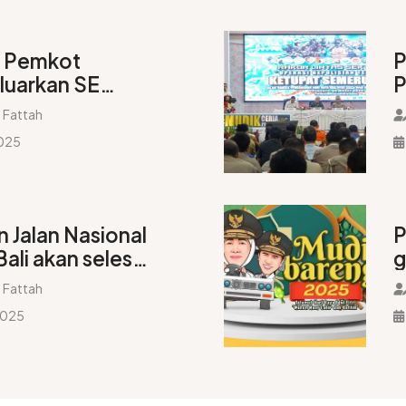
n Pemkot
P
luarkan SE
P
anana,
A
 Fattah
, dan
2025
Masyarakat
ran Lebaran
 Jalan Nasional
P
ali akan selesai
g
n
 Fattah
2025