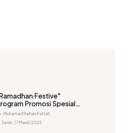
Ramadhan Festive"
rogram Promosi Spesial
agi Pelanggan Setia KAI
Muhamad Raihan Fattah
Senin, 17 Maret 2025