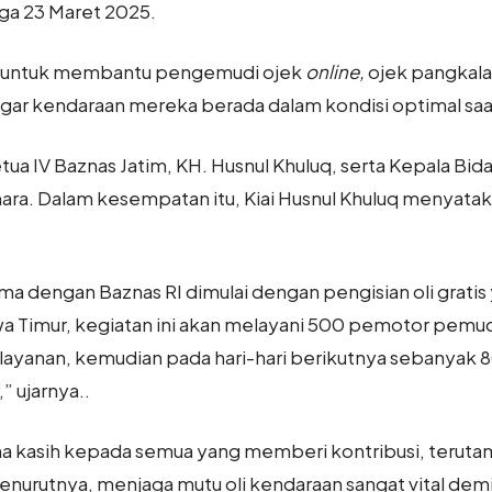
gga 23 Maret 2025.
lah untuk membantu pengemudi ojek
online,
ojek pangkala
agar kendaraan mereka berada dalam kondisi optimal saa
Ketua IV Baznas Jatim, KH. Husnul Khuluq, serta Kepala Bi
a. Dalam kesempatan itu, Kiai Husnul Khuluq menyataka
 sama dengan Baznas RI dimulai dengan pengisian oli grati
wa Timur, kegiatan ini akan melayani 500 pemotor pemudi
yanan, kemudian pada hari-hari berikutnya sebanyak 8
 ujarnya..
a kasih kepada semua yang memberi kontribusi, teruta
 Menurutnya, menjaga mutu oli kendaraan sangat vital d