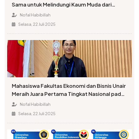
Sama untuk Melindungi Kaum Muda dari
Penyalahgunaan Narkoba
Nofal Habibillah
Selasa, 22 Juli 2025
Mahasiswa Fakultas Ekonomi dan Bisnis Unair
Meraih Juara Pertama Tingkat Nasional pada
Kompetisi Da’i
Nofal Habibillah
Selasa, 22 Juli 2025