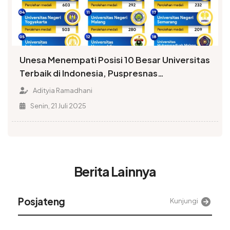
Unesa Menempati Posisi 10 Besar Universitas
Terbaik di Indonesia, Puspresnas
Menobatkan Peringkat 6
Adityia Ramadhani
Senin, 21 Juli 2025
Berita Lainnya
Alinea
Kunjungi