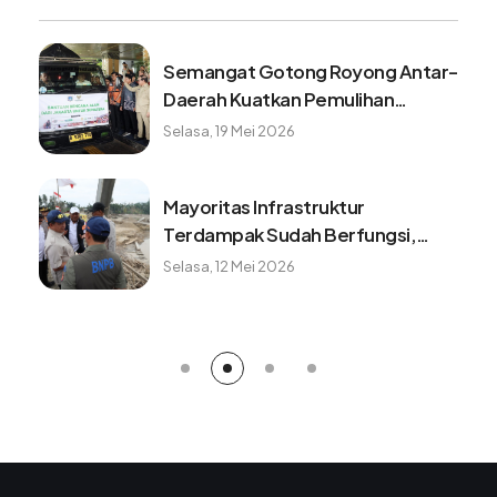
Semangat Gotong Royong Antar-
Daerah Kuatkan Pemulihan
Pascabencana Sumatera
Selasa, 19 Mei 2026
Mayoritas Infrastruktur
Terdampak Sudah Berfungsi,
Konektivitas dan Logistik
Selasa, 12 Mei 2026
Berangsur Normal