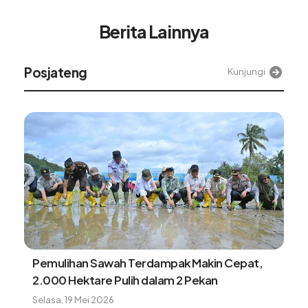
Berita Lainnya
osjateng
A
Kunjungi
Pemulihan Sawah Terdampak Makin Cepat,
2.000 Hektare Pulih dalam 2 Pekan
Selasa, 19 Mei 2026