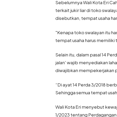
Sebelumnya Wali Kota Eri Ca
terkait jukir liar di toko sw
disebutkan, tempat usaha har
"Kenapa toko swalayan itu ha
tempat usaha harus memiliki te
Selain itu, dalam pasal 14 Per
jalan' wajib menyediakan laha
diwajibkan mempekerjakan p
“Di ayat 14 Perda 3/2018 berb
Sehingga semua tempat usaha 
Wali Kota Eri menyebut kewaji
1/2023 tentang Perdagangan d