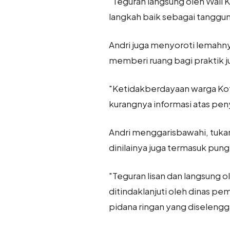
"Teguran langsung oleh Wali 
langkah baik sebagai tanggu
Andri juga menyoroti lemahny
memberi ruang bagi praktik juk
"Ketidakberdayaan warga Kot
kurangnya informasi atas peny
Andri menggarisbawahi, tukang
dinilainya juga termasuk pung
"Teguran lisan dan langsung 
ditindaklanjuti oleh dinas pe
pidana ringan yang diselengg