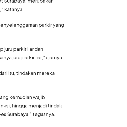
ket Surabaya, merupakan
" katanya.
 penyelenggaraan parkir yang
ru parkir liar dan
 juru parkir liar," ujarnya.
dari itu, tindakan mereka
 yang kemudian wajib
anksi, hingga menjadi tindak
bes Surabaya," tegasnya.