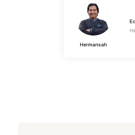
Ed
He
Hermansah