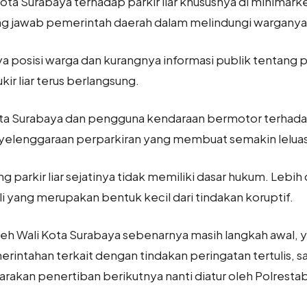
Kota Surabaya terhadap parkir liar khususnya di minimar
ng jawab pemerintah daerah dalam melindungi warganya,
a posisi warga dan kurangnya informasi publik tentang
ir liar terus berlangsung.
a Surabaya dan pengguna kendaraan bermotor terhadap ju
elenggaraan perparkiran yang membuat semakin leluasanya
 parkir liar sejatinya tidak memiliki dasar hukum. Lebih 
li yang merupakan bentuk kecil dari tindakan koruptif.
oleh Wali Kota Surabaya sebenarnya masih langkah awal,
merintahan terkait dengan tindakan peringatan tertulis, s
arakan penertiban berikutnya nanti diatur oleh Polresta