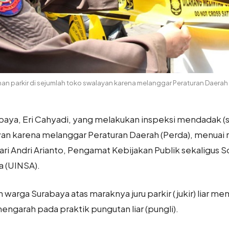
n parkir di sejumlah toko swalayan karena melanggar Peraturan Daerah
baya, Eri Cahyadi, yang melakukan inspeksi mendadak (
yan karena melanggar Peraturan Daerah (Perda), menuai r
ari Andri Arianto, Pengamat Kebijakan Publik sekaligus So
 (UINSA).
arga Surabaya atas maraknya juru parkir (jukir) liar mem
engarah pada praktik pungutan liar (pungli).