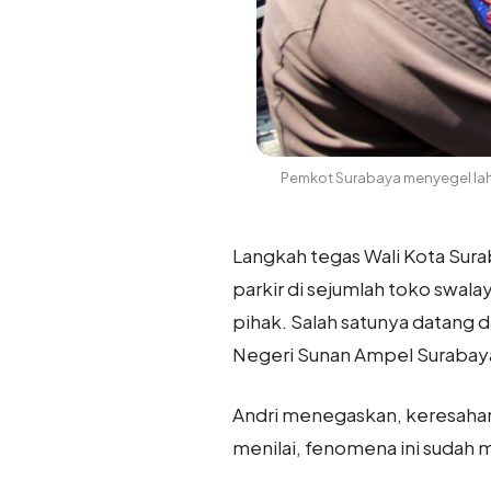
Pemkot Surabaya menyegel laha
Langkah tegas Wali Kota Sura
parkir di sejumlah toko swala
pihak. Salah satunya datang d
Negeri Sunan Ampel Surabaya
Andri menegaskan, keresahan w
menilai, fenomena ini sudah m