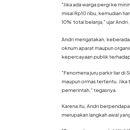
"Jika ada warga pergi ke min
misal Rp10 ribu, kemudian ha
10% total belanja," ujar Andri
Andri mengatakan, keberadaan
oknum aparat maupun organisas
kepercayaan publik terhada
"Fenomena juru parkir liar di
maupun ormas tertentu. Jika
pemerintah," tegasnya.
Karena itu, Andri berpendapat
merupakan langkah awal yang