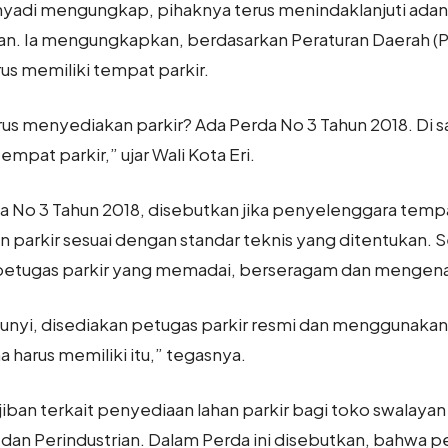
hyadi mengungkap, pihaknya terus menindaklanjuti ada
alayan. Ia mengungkapkan, berdasarkan Peraturan Daerah 
us memiliki tempat parkir.
rus menyediakan parkir? Ada Perda No 3 Tahun 2018. Di
mpat parkir,” ujar Wali Kota Eri.
da No 3 Tahun 2018, disebutkan jika penyelenggara tempat 
n parkir sesuai dengan standar teknis yang ditentukan. Se
etugas parkir yang memadai, berseragam dan mengena
unyi, disediakan petugas parkir resmi dan menggunakan i
harus memiliki itu,” tegasnya.
ban terkait penyediaan lahan parkir bagi toko swalayan 
an Perindustrian. Dalam Perda ini disebutkan, bahwa pe