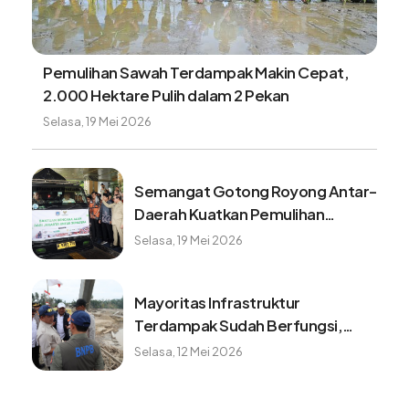
Pemulihan Sawah Terdampak Makin Cepat,
2.000 Hektare Pulih dalam 2 Pekan
Selasa, 19 Mei 2026
Semangat Gotong Royong Antar-
Daerah Kuatkan Pemulihan
Pascabencana Sumatera
Selasa, 19 Mei 2026
Mayoritas Infrastruktur
Terdampak Sudah Berfungsi,
Konektivitas dan Logistik
Selasa, 12 Mei 2026
Berangsur Normal