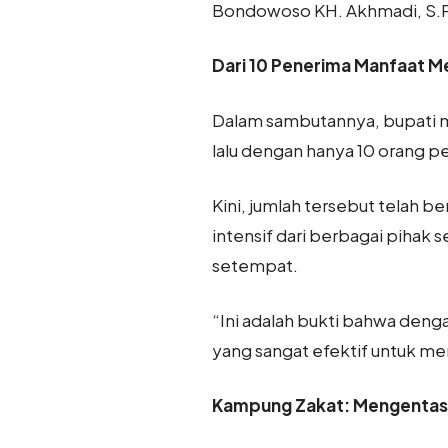
Bondowoso KH. Akhmadi, S.P
Dari 10 Penerima Manfaat Me
Dalam sambutannya, bupati 
lalu dengan hanya 10 orang 
Kini, jumlah tersebut telah 
intensif dari berbagai pihak
setempat.
“Ini adalah bukti bahwa denga
yang sangat efektif untuk me
Kampung Zakat: Mengentask