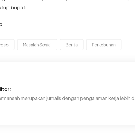
utup bupati.
o
woso
Masalah Sosial
Berita
Perkebunan
itor:
rmansah merupakan jurnalis dengan pengalaman kerja lebih da