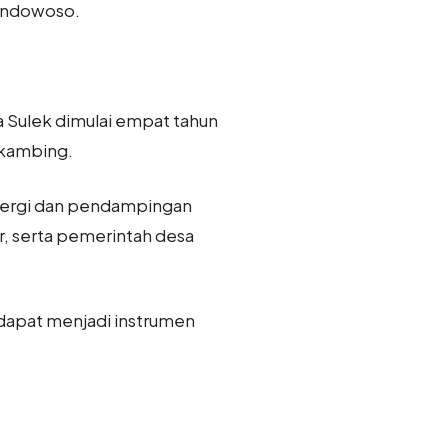
Bondowoso.
Sulek dimulai empat tahun
 kambing.
sinergi dan pendampingan
r, serta pemerintah desa
t dapat menjadi instrumen