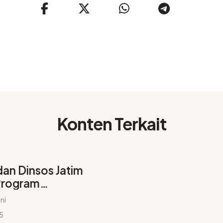
Konten Terkait
an Dinsos Jatim
Program
 Masalah
ni
n Sosial
25