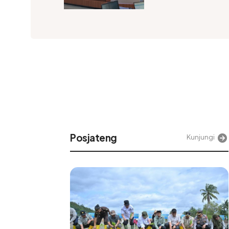
Posjateng
njungi
Kunjungi