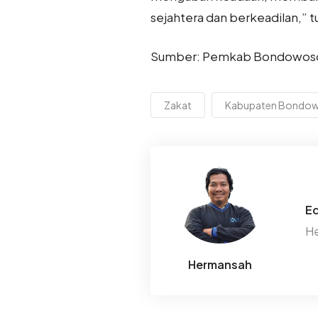
sejahtera dan berkeadilan,” t
Sumber: Pemkab Bondowos
Zakat
Kabupaten Bondo
Ed
He
Hermansah