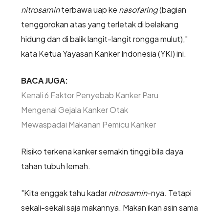
nitrosamin
terbawa uap ke
nasofaring
(bagian
tenggorokan atas yang terletak di belakang
hidung dan di balik langit-langit rongga mulut),"
kata Ketua Yayasan Kanker Indonesia (YKI) ini.
BACA JUGA:
Kenali 6 Faktor Penyebab Kanker Paru
Mengenal Gejala Kanker Otak
Mewaspadai Makanan Pemicu Kanker
Risiko terkena kanker semakin tinggi bila daya
tahan tubuh lemah.
"Kita enggak tahu kadar
nitrosamin
-nya. Tetapi
sekali-sekali saja makannya. Makan ikan asin sama