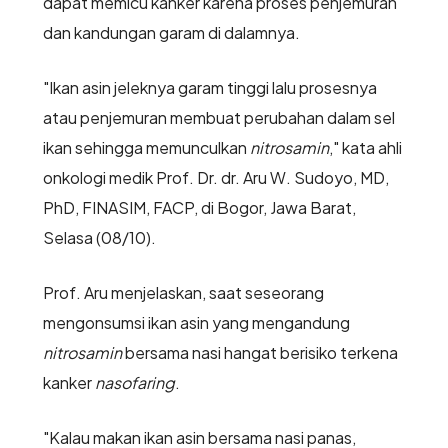
dapat memicu kanker karena proses penjemuran
dan kandungan garam di dalamnya.
"Ikan asin jeleknya garam tinggi lalu prosesnya
atau penjemuran membuat perubahan dalam sel
ikan sehingga memunculkan
nitrosamin
," kata ahli
onkologi medik Prof. Dr. dr. Aru W. Sudoyo, MD,
PhD, FINASIM, FACP, di Bogor, Jawa Barat,
Selasa (08/10).
Prof. Aru menjelaskan, saat seseorang
mengonsumsi ikan asin yang mengandung
nitrosamin
bersama nasi hangat berisiko terkena
kanker
nasofaring
.
"Kalau makan ikan asin bersama nasi panas,