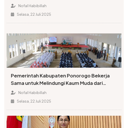
Nofal Habibillah
Selasa, 22 Juli 2025
Pemerintah Kabupaten Ponorogo Bekerja
Sama untuk Melindungi Kaum Muda dari
Penyalahgunaan Narkoba
Nofal Habibillah
Selasa, 22 Juli 2025