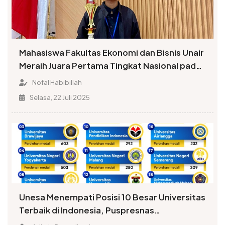
Mahasiswa Fakultas Ekonomi dan Bisnis Unair
Meraih Juara Pertama Tingkat Nasional pada
Kompetisi Da’i
Nofal Habibillah
Selasa, 22 Juli 2025
Unesa Menempati Posisi 10 Besar Universitas
Terbaik di Indonesia, Puspresnas
Menobatkan Peringkat 6