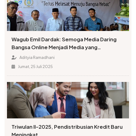
Wagub Emil Dardak: Semoga Media Daring
Bangsa Online Menjadi Media yang
Menyenangkan Hati Masyarakat
Adityia Ramadhani
Jumat, 25 Juli 2025
Triwulan II-2025, Pendistribusian Kredit Baru
Meningkat