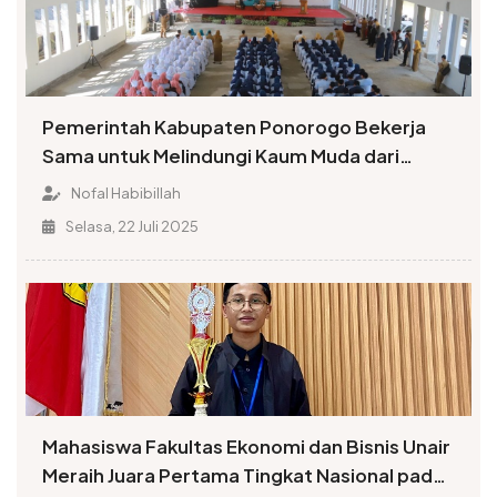
Pemerintah Kabupaten Ponorogo Bekerja
Sama untuk Melindungi Kaum Muda dari
Penyalahgunaan Narkoba
Nofal Habibillah
Selasa, 22 Juli 2025
Mahasiswa Fakultas Ekonomi dan Bisnis Unair
Meraih Juara Pertama Tingkat Nasional pada