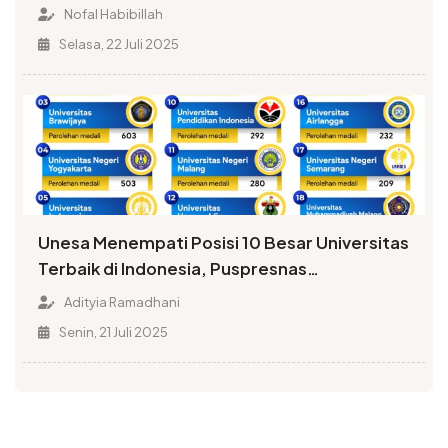
Kompetisi Da’i
Nofal Habibillah
Selasa, 22 Juli 2025
Unesa Menempati Posisi 10 Besar Universitas
Terbaik di Indonesia, Puspresnas
Menobatkan Peringkat 6
Adityia Ramadhani
Senin, 21 Juli 2025