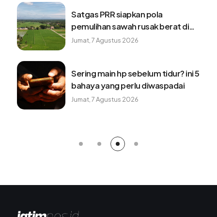
Satgas PRR siapkan pola
pemulihan sawah rusak berat di
wilayah terdampak bencana
Jumat, 7 Agustus 2026
Sering main hp sebelum tidur? ini 5
bahaya yang perlu diwaspadai
Jumat, 7 Agustus 2026