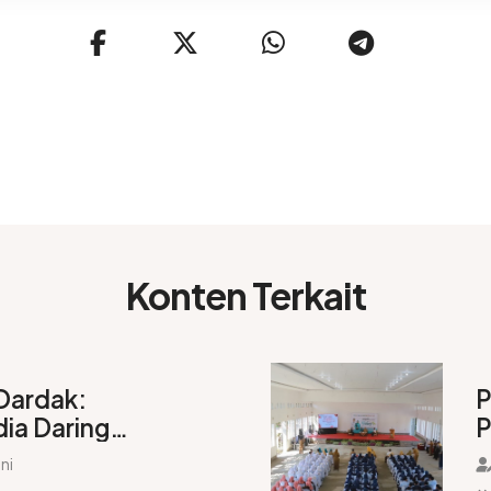
Konten Terkait
Dardak:
P
ia Daring
P
ne Menjadi
u
ni
 Menyenangkan
M