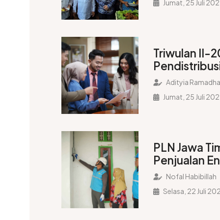
Jumat, 25 Juli 20
Hati Masyar
Triwulan II-
Pendistribus
Meningkat
Adityia Ramadha
Jumat, 25 Juli 20
PLN Jawa Ti
Penjualan Ene
Mencapai 2
Nofal Habibillah
Selasa, 22 Juli 20