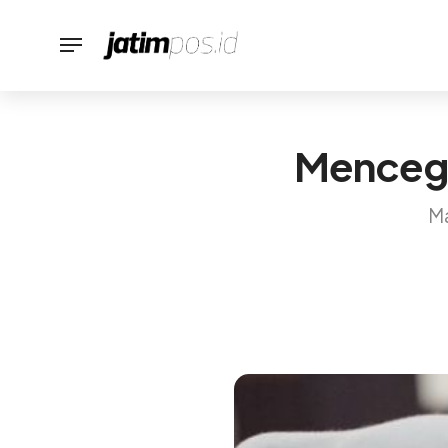
Mencega
Ma