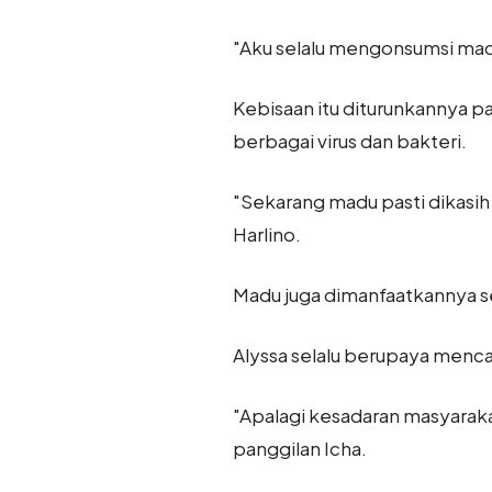
"Aku selalu mengonsumsi madu
Kebisaan itu diturunkannya pa
berbagai virus dan bakteri.
"Sekarang madu pasti dikasih 
Harlino.
Madu juga dimanfaatkannya seb
Alyssa selalu berupaya menc
"Apalagi kesadaran masyarak
panggilan Icha.