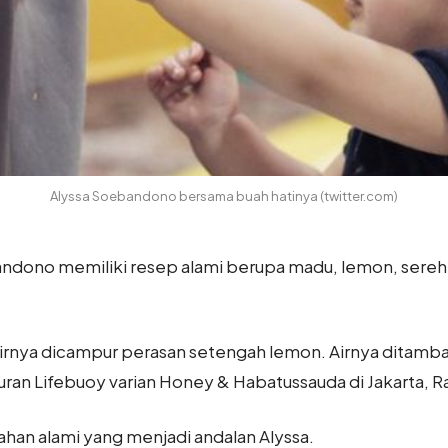
Alyssa Soebandono bersama buah hatinya (twitter.com)
andono memiliki resep alami berupa madu, lemon, sere
u airnya dicampur perasan setengah lemon. Airnya ditamb
curan Lifebuoy varian Honey & Habatussauda di Jakarta, Ra
han alami yang menjadi andalan Alyssa.