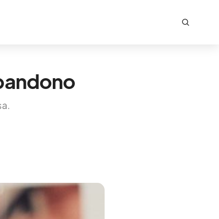
ebandono
sa.