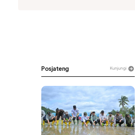
Alinea
njungi
Kunjungi