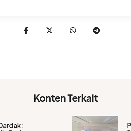
Konten Terkait
Dardak:
P