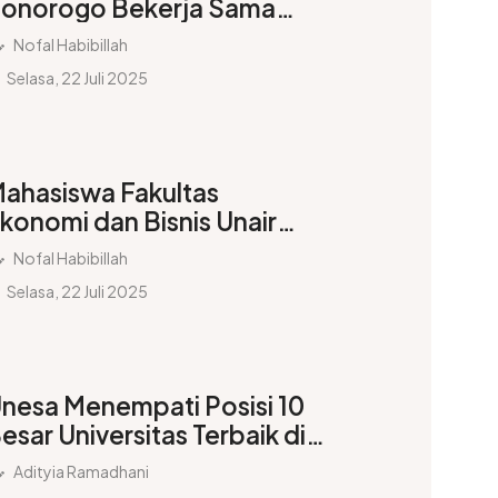
onorogo Bekerja Sama
ntuk Melindungi Kaum
Nofal Habibillah
uda dari Penyalahgunaan
Selasa, 22 Juli 2025
arkoba
ahasiswa Fakultas
konomi dan Bisnis Unair
eraih Juara Pertama
Nofal Habibillah
ingkat Nasional pada
Selasa, 22 Juli 2025
ompetisi Da’i
nesa Menempati Posisi 10
esar Universitas Terbaik di
ndonesia, Puspresnas
Adityia Ramadhani
enobatkan Peringkat 6