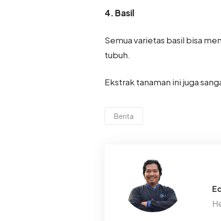
4. Basil
Semua varietas basil bisa me
tubuh.
Ekstrak tanaman ini juga san
Berita
Ed
He