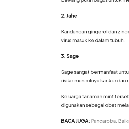
2. Jahe
Kandungan gingerol dan zing
virus masuk ke dalam tubuh.
3. Sage
Sage sangat bermanfaat untuk
risiko munculnya kanker dan 
Keluarga tanaman mint terseb
digunakan sebagai obat melaw
BACA JUGA:
Pancaroba, Baikn