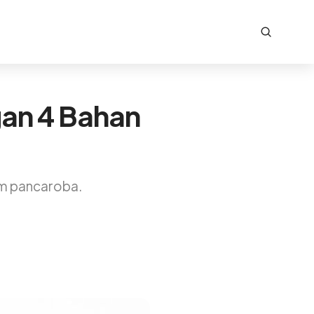
gan 4 Bahan
im pancaroba.