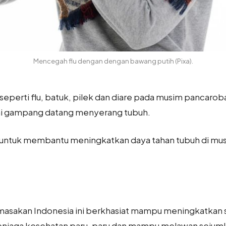
Mencegah flu dengan dengan bawang putih (Pixa).
seperti flu, batuk, pilek dan diare pada musim pancaroba
 ini gampang datang menyerang tubuh.
i untuk membantu meningkatkan daya tahan tubuh di mus
 masakan Indonesia ini berkhasiat mampu meningkatkan 
njaga kesehatan paru-paru dan mampu melawan sejumlah