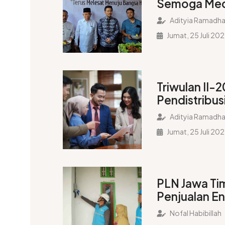
Semoga Med
Bangsa Onli
Adityia Ramadha
Media yang
Jumat, 25 Juli 20
Hati Masyar
Triwulan II-
Pendistribus
Meningkat
Adityia Ramadha
Jumat, 25 Juli 20
PLN Jawa Ti
Penjualan Ene
Mencapai 2
Nofal Habibillah