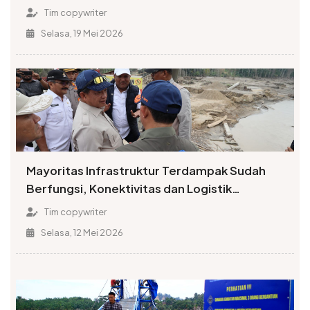
Tim copywriter
Selasa, 19 Mei 2026
Mayoritas Infrastruktur Terdampak Sudah
Berfungsi, Konektivitas dan Logistik
Berangsur Normal
Tim copywriter
Selasa, 12 Mei 2026