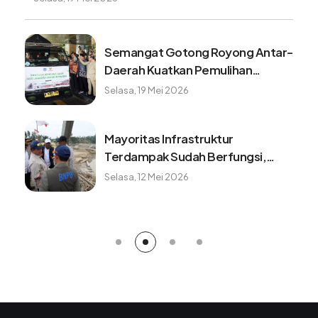
Semangat Gotong Royong Antar-
Daerah Kuatkan Pemulihan
Pascabencana Sumatera
Selasa, 19 Mei 2026
Mayoritas Infrastruktur
Terdampak Sudah Berfungsi,
Konektivitas dan Logistik
Selasa, 12 Mei 2026
Berangsur Normal