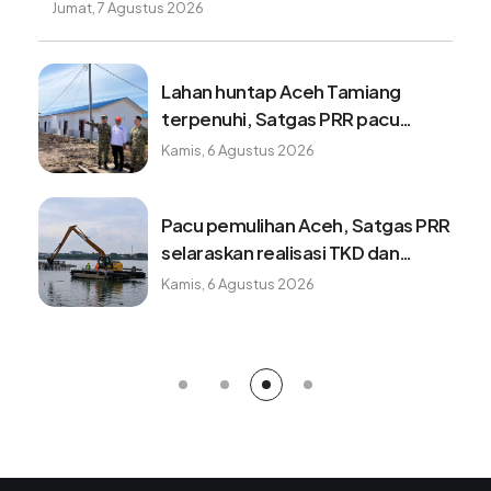
Jumat, 7 Agustus 2026
Lahan huntap Aceh Tamiang
terpenuhi, Satgas PRR pacu
penyelesaian fasilitas pendukung
Kamis, 6 Agustus 2026
Pacu pemulihan Aceh, Satgas PRR
selaraskan realisasi TKD dan
program K/L
Kamis, 6 Agustus 2026