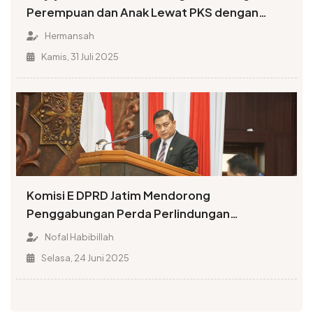
Perempuan dan Anak Lewat PKS dengan
Pemprov dan KemenPPPA
Hermansah
Kamis, 31 Juli 2025
Komisi E DPRD Jatim Mendorong
Penggabungan Perda Perlindungan
Perempuan dan Anak
Nofal Habibillah
Selasa, 24 Juni 2025