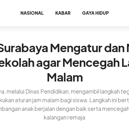
NASIONAL
KABAR
GAYA HIDUP
 Surabaya Mengatur dan
ekolah agar Mencegah 
Malam
, melalui Dinas Pendidikan, mengambil langkah teg
kan aturan jam malam bagi siswa. Langkah ini ber
angan anak berjalan dengan baik serta mencegah p
kalangan remaja