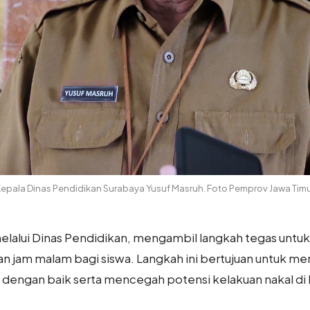
epala Dinas Pendidikan Surabaya Yusuf Masruh. Foto Pemprov Jawa Tim
elalui Dinas Pendidikan, mengambil langkah tegas untu
 jam malam bagi siswa. Langkah ini bertujuan untuk m
dengan baik serta mencegah potensi kelakuan nakal di 