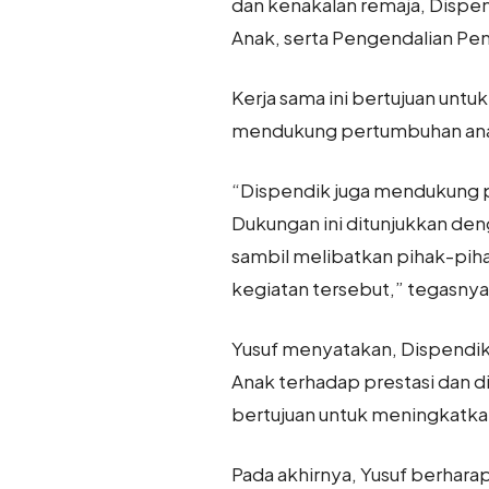
dan kenakalan remaja, Dispe
Anak, serta Pengendalian Pe
Kerja sama ini bertujuan unt
mendukung pertumbuhan anak
“Dispendik juga mendukung p
Dukungan ini ditunjukkan den
sambil melibatkan pihak-pih
kegiatan tersebut,” tegasnya
Yusuf menyatakan, Dispendik
Anak terhadap prestasi dan dis
bertujuan untuk meningkatkan
Pada akhirnya, Yusuf berhara