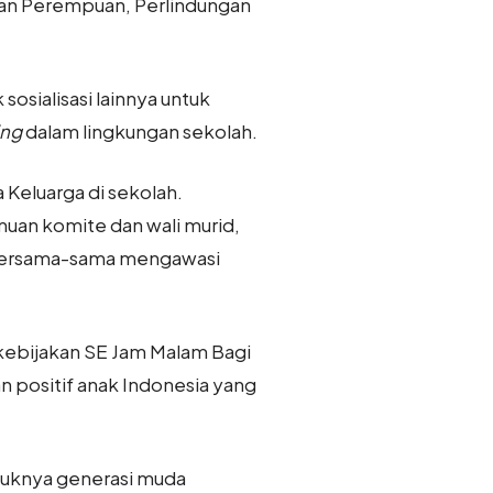
aan Perempuan, Perlindungan
osialisasi lainnya untuk
ing
dalam lingkungan sekolah.
Keluarga di sekolah.
muan komite dan wali murid,
t bersama-sama mengawasi
kebijakan SE Jam Malam Bagi
an positif anak Indonesia yang
ntuknya generasi muda