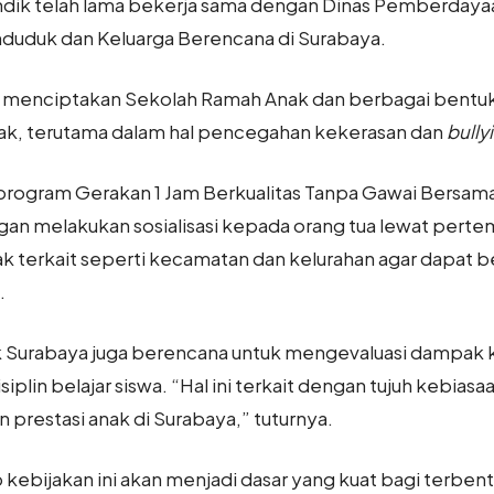
ndik telah lama bekerja sama dengan Dinas Pemberday
nduduk dan Keluarga Berencana di Surabaya.
uk menciptakan Sekolah Ramah Anak dan berbagai bentuk s
, terutama dalam hal pencegahan kekerasan dan
bully
rogram Gerakan 1 Jam Berkualitas Tanpa Gawai Bersama 
gan melakukan sosialisasi kepada orang tua lewat perte
ak terkait seperti kecamatan dan kelurahan agar dapa
.
 Surabaya juga berencana untuk mengevaluasi dampak 
iplin belajar siswa. “Hal ini terkait dengan tujuh kebiasa
 prestasi anak di Surabaya,” tuturnya.
p kebijakan ini akan menjadi dasar yang kuat bagi terbe