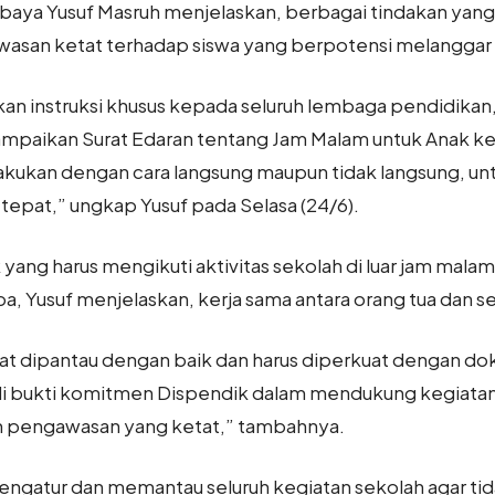
abaya Yusuf Masruh menjelaskan, berbagai tindakan yan
wasan ketat terhadap siswa yang berpotensi melanggar
n instruksi khusus kepada seluruh lembaga pendidikan,
paikan Surat Edaran tentang Jam Malam untuk Anak kep
ilakukan dengan cara langsung maupun tidak langsung, u
epat,” ungkap Yusuf pada Selasa (24/6).
yang harus mengikuti aktivitas sekolah di luar jam malam,
a, Yusuf menjelaskan, kerja sama antara orang tua dan s
at dipantau dengan baik dan harus diperkuat dengan dok
di bukti komitmen Dispendik dalam mendukung kegiatan po
n pengawasan yang ketat,” tambahnya.
engatur dan memantau seluruh kegiatan sekolah agar ti